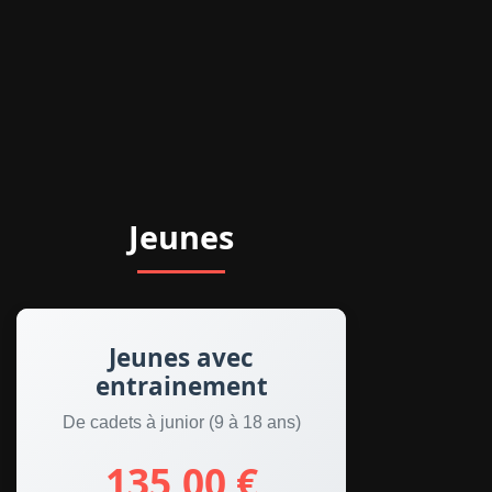
Jeunes
Jeunes avec
entrainement
De cadets à junior (9 à 18 ans)
135,00 €