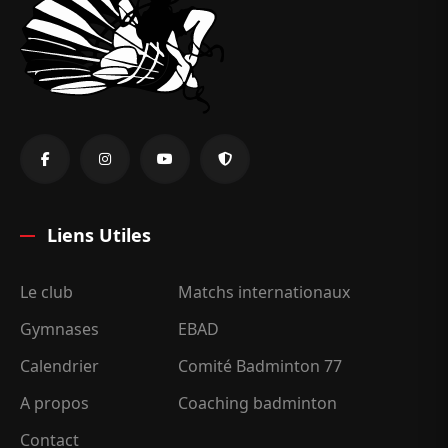
Liens Utiles
Le club
Matchs internationaux
Gymnases
EBAD
Calendrier
Comité Badminton 77
A propos
Coaching badminton
Contact