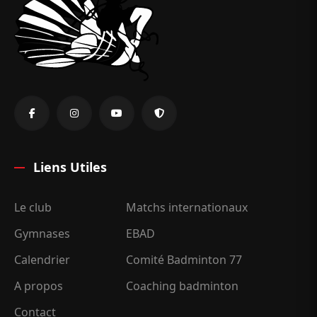
Liens Utiles
Le club
Matchs internationaux
Gymnases
EBAD
Calendrier
Comité Badminton 77
A propos
Coaching badminton
Contact