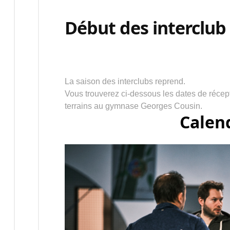
Début des interclub
La saison des interclubs reprend.
Vous trouverez ci-dessous les dates de récept
terrains au gymnase Georges Cousin.
Calen