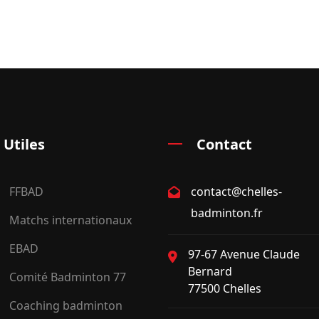
 Utiles
Contact
FFBAD
contact@chelles-
badminton.fr
Matchs internationaux
EBAD
97-67 Avenue Claude
Bernard
Comité Badminton 77
77500 Chelles
Coaching badminton