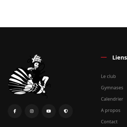
Liens
Le club
Gymnases
Calendrier
A propos
Contact