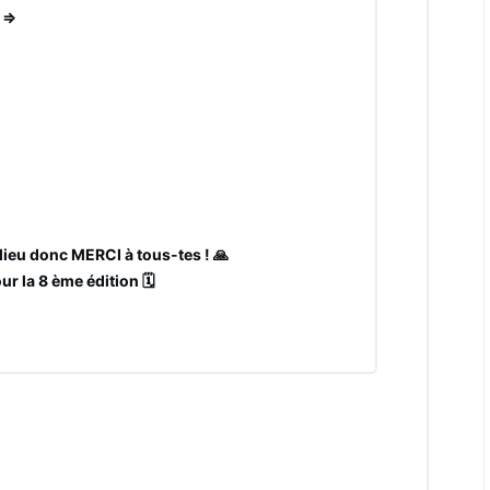
 =>
 lieu donc MERCI à tous-tes ! 🙏
 la 8 ème édition 🗓️